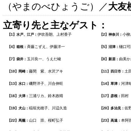
（やまのべひょうご）／
大友
立寄り先と主なゲスト：
伊吹吾朗、上村香子
小柳
【1】水戸、江戸：
【2】神奈川：
斉藤こずえ、伊藤洋一
樋口可
【4】箱根：
【5】沼津：
玉川良一、うえだ峻
由美か
【7】袋井：
【8】新居：
藤間 紫、水沢アキ
土
【10】岡崎：
【11】四日市：
磯野洋子、川合伸旺
河津
【13】水口：
【14】草津：
三浦リカ、鈴木政晴
田村
【16】大津：
【17】彦根：
稲垣光穂子、川辺久造
佐
【19】犬山：
【20】多治見：
山口 崇、桜町弘子
本阿
【22】馬籠：
【23】高遠：