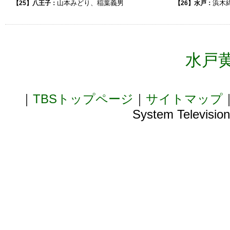
山本みどり、稲葉義男
浜木
【25】八王子：
【26】水戸：
水戸
｜
TBSトップページ
｜
サイトマップ
System Television,