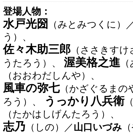
登場人物：
水戸光圀
（みとみつくに）
う）、
佐々木助三郎
（ささきすけ
渥美格之進
うたろう）、
（
（おおわだしんや）、
風車の弥七
（かざぐるまの
うっかり八兵衛
ろう）、
（たかはしげんたろう）、
志乃
（しの）／
山口いづみ
（