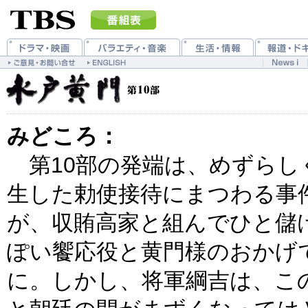
みどころ：
第10部の発端は、めずらし
生した勅使接待にまつわる事
が、収賄高家と組んでひと儲
ぽい饗応役と黄門様のおかげ
に。しかし、将軍綱吉は、こ