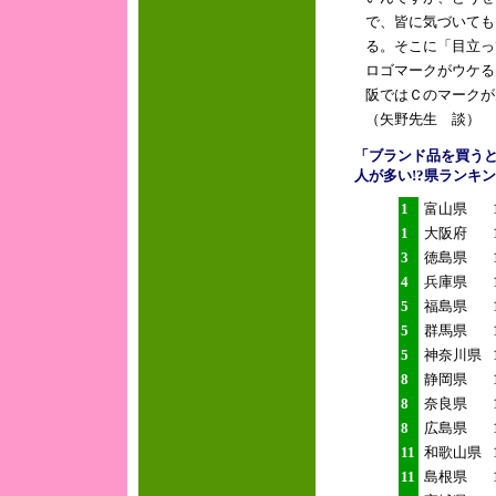
で、皆に気づいても
る。そこに「目立っ
ロゴマークがウケる
阪ではＣのマークが
（矢野先生 談）
「ブランド品を買う
人が多い!?県ランキ
1
富山県
1
大阪府
3
徳島県
4
兵庫県
5
福島県
5
群馬県
5
神奈川県
8
静岡県
8
奈良県
8
広島県
11
和歌山県
11
島根県