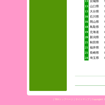
13
宮城県
13
山口県
13
大分県
16
石川県
16
岡山県
18
鳥取県
19
北海道
20
新潟県
21
秋田県
21
福井県
21
長崎県
24
埼玉県
｜
TBSトップページ
｜
サイトマップ
｜
Copyright
©
1