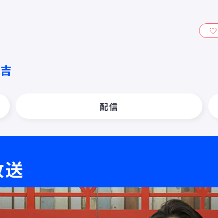
ィ』
有吉
配信
放送