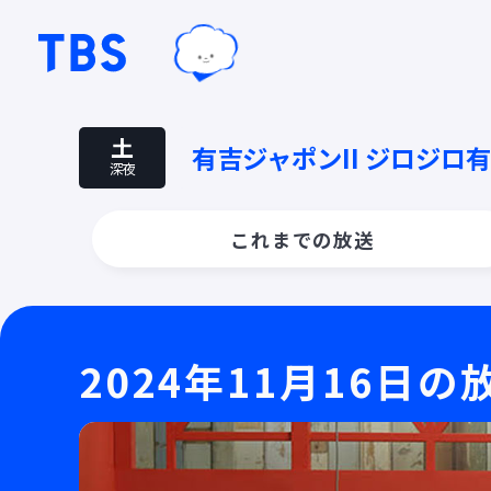
TBSグループキャラクター『ワクテ
TBSテレビ｜ときめくときを。
土
有吉ジャポンII ジロジロ
深夜
これまでの放送
2024年11月16日の