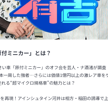
原付ミニカー」とは？
小さい車「原付ミニカー」のオフ会を芸人・ナ酒渚が調査
日本一周した強者…さらには価値1億円以上の激レア車を
も走れる“超マイクロ規格車”の魅力とは？
道路を再現！アインシュタイン河井は相方・稲田の誘導で