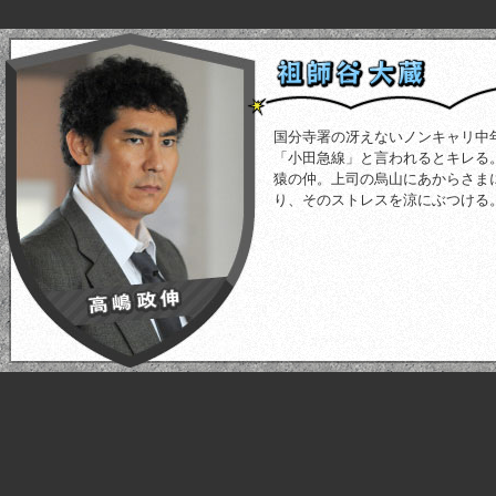
国分寺署の冴えないノンキャリ中
「小田急線」と言われるとキレる
猿の仲。上司の烏山にあからさま
り、そのストレスを涼にぶつける