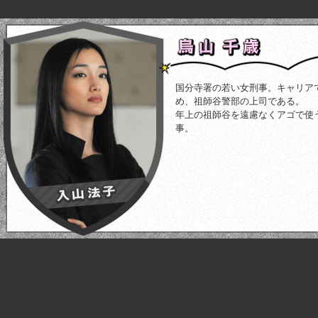
国分寺署の若い女刑事。キャリア
め、祖師谷警部の上司である。
年上の祖師谷を遠慮なくアゴで使
事。