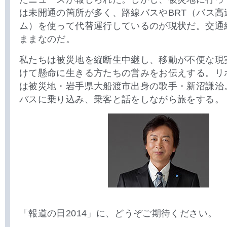
は未開通の箇所が多く、路線バスやBRT（バス高
ム）を使って代替運行しているのが現状だ。交通
ままなのだ。
私たちは被災地を縦断生中継し、移動が不便な現
けて懸命に生きる方たちの営みをお伝えする。リ
は被災地・岩手県大船渡市出身の歌手・新沼謙治
バスに乗り込み、乗客と話をしながら旅をする。
「報道の日2014」に、どうぞご期待ください。