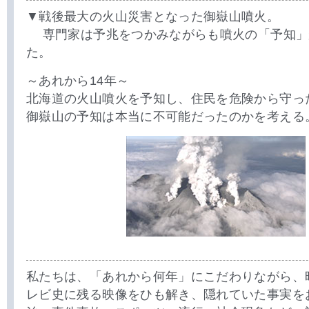
▼戦後最大の火山災害となった御嶽山噴火。
専門家は予兆をつかみながらも噴火の「予知」
た。
～あれから14年～
北海道の火山噴火を予知し、住民を危険から守っ
御嶽山の予知は本当に不可能だったのかを考える
私たちは、「あれから何年」にこだわりながら、
レビ史に残る映像をひも解き、隠れていた事実を