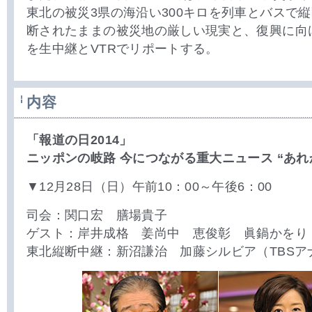
東北の被災3県の海沿い300キロを列車とバスで
断されたままの被災地の厳しい現実と、復興に向
を生中継とVTRでリポートする。
内容
「報道の日2014」
ニッポンの岐路 今につながる重大ニュース “あれ
▼12月28日（日）午前10：00～午後6：00
司会：関口宏 膳場貴子
ゲスト：岸井成格 姜尚中 恵俊彰 眞鍋かをり
東北縦断中継：新沼謙治 加藤シルビア（TBSア