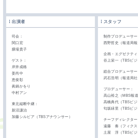
出演者
スタッフ
司会：
制作プロデューサー
関口宏
西野哲史（報道局報
膳場貴子
企画・エグゼクティ
ゲスト：
谷上栄一（TBSビ
岸井成格
総合プロデューサー
姜尚中
武石浩明（報道局社
恵俊彰
眞鍋かをり
プロデューサー：
中村アン
高山裕之（MBS報
高橋典代（TBSビ
東北縦断中継：
匂坂緑里（TBSビ
新沼謙治
加藤シルビア（TBSアナウンサー）
チーフディレクター
遠藤 奏（フィクス
土屋 淳（TBSビ