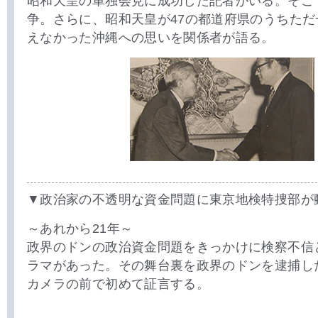
昭和天皇の単独会見に成功した記者がいる。そこ
争。さらに、昭和天皇が47の都道府県のうちた
えなかった沖縄への思いを関係者が語る。
▼政治家の不透明な資金問題に東京地検特捜部が
～あれから21年～
政界のドンの政治資金問題をきっかけに検察不信
ラマがあった。その舞台裏を政界のドンを逮捕し
カメラの前で初めて証言する。