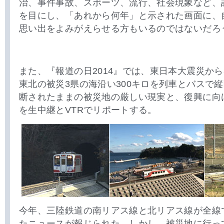
治、事件事故、スポーツ、流行、社会現象など、
を目にし、「あれから何年」と示された画面に、
思い出をよみがえらせる方もいるのではないだろ
また、『報道の日2014』では、東日本大震災から
東北の被災3県の海沿い300キロを列車とバスで
断されたままの被災地の厳しい現実と、復興に向
を生中継とVTRでリポートする。
今年、三陸鉄道の南リアス線と北リアス線が全線
たニュースが報じられた。しかし、被災地に行っ