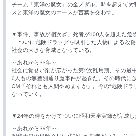
チーム「東洋の魔女」の金メダル。時を超えて対
スと東洋の魔女のエースが言葉を交わす。
▼事件、事故が相次ぎ、死者が100人を超えた危
ついに危険ドラッグを吸引した人物による殺傷
社会の大きな脅威となっている。
～あれから33年～
社会に覚せい剤が広がった第2次乱用期、その最
6人もの無差別通り魔事件が起きた。その時代に
CM「それとも人間やめますか」。今の“危険ドラ
なっていく。
▼24年の時をかけてついに昭和天皇実録が完成し
～あれから39年～