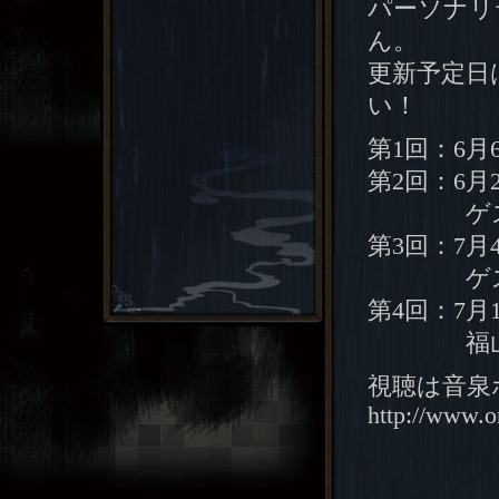
パーソナリ
ん。
更新予定日
い！
第1回：6月
第2回：6月
ゲスト：
第3回：7月
ゲスト：
第4回：7月
福山潤
視聴は音泉
http://www.o