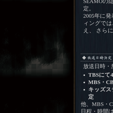
SEAMO
定。
2005年に
ィングではA
え、 さら
放送日時・
TBSにて
MBS・C
キッズス
定
他、MBS・
日程・時間