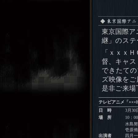
東京国際アニ
継」のステ
「ｘｘｘＨ
督、キャス
できたての
ズ映像をご
是非ご来場
テレビアニメ「×××
日 時
3月3
場 所
10：0
水島努
壱原侑
出演者
四月一