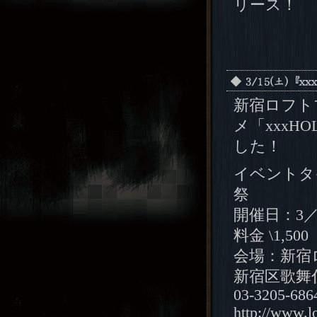
リース！
新宿ロフト
メ「xxxH
した！
イベントタイ
祭
開催日：3／
料金 \1,5
会場：新宿
新宿区歌舞伎
03-3205-686
http://www.l