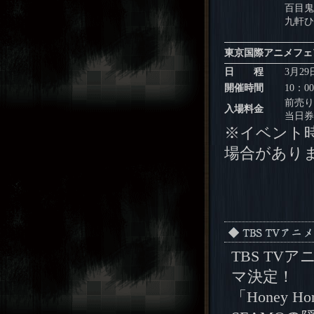
百目鬼
九軒ひ
東京国際アニメフェ
日 程
3月2
開催時間
10：0
前売り
入場料金
当日券
※イベント
場合があり
TBS TV
マ決定！
「Honey Ho