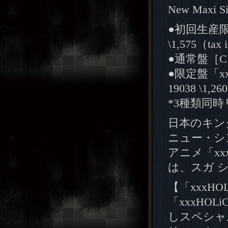
New Maxi
●初回生産限定
\1,575（tax 
●通常盤［CD］：
●限定盤「xxxH
19038 \1,26
*3種類同
日本のキン
ニュー・シン
アニメ「xx
は、スガ 
【「xxxHOL
「xxxHO
しスペシャ