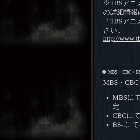
※TBSア
の詳細情報
「TBSア
さい。
http://www.tb
MBS・CB
MBSに
定
CBCに
BS-iに