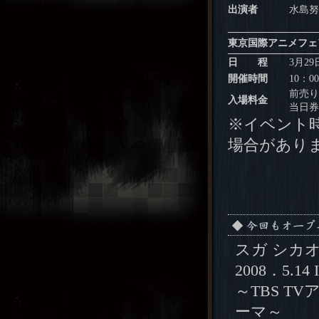
出演者
水島努
東京国際アニメフェ
日 程
3月2
開催時間
10：0
前売り
入場料金
当日券
※イベント
場合があり
スガ シカ
2008．5.14 I
～TBS T
ーマ～