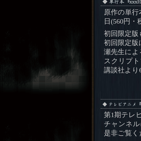
原作の単行本
日(560円
初回限定版
初回限定版
瀬先生によ
スクリプト
講談社より6
第1期テレビ
チャンネル
是非ご覧く