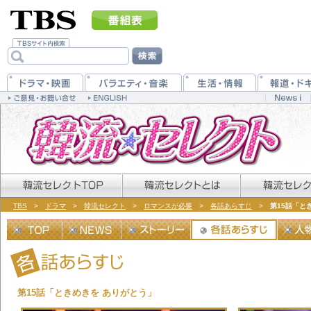
TBS
>
ドラマ
>
韓流セレクト
>
ロマンスが必要
>
各話あらすじ
>
第15話「と
第15話「ときめきを ありがとう」