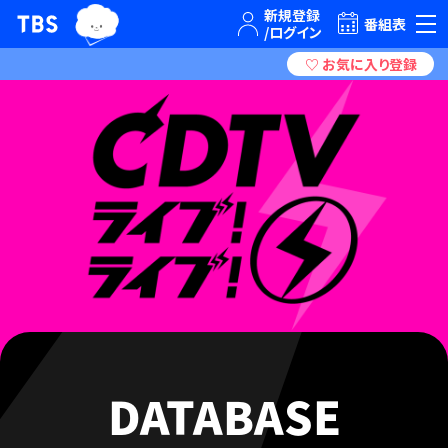
TBSグループキャラクター『ワクティ』
TBSテレビ｜ときめくときを。
番組表
DATABASE