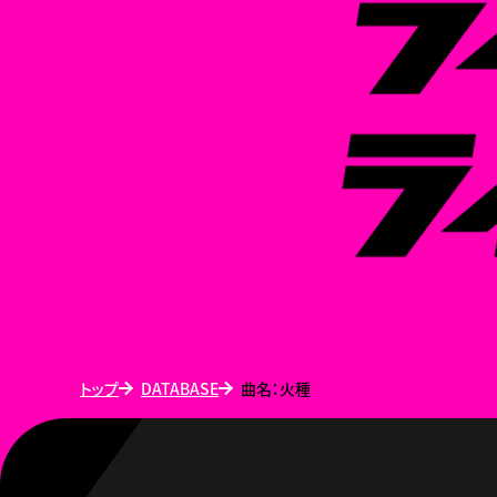
トップ
DATABASE
曲名：火種