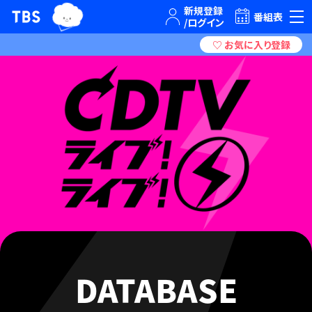
TBSグループキャラクター『ワクティ』
TBSテレビ｜ときめくときを。
番組表
DATABASE