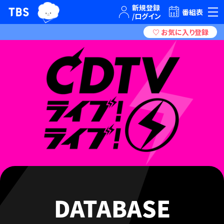
TBSグループキャラクター『ワクティ』
TBSテレビ｜ときめくときを。
番組表
DATABASE