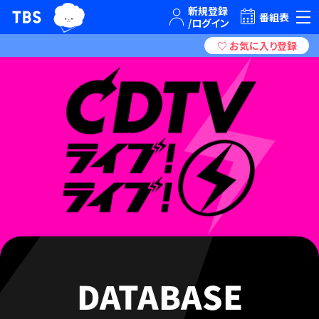
TBSグループキャラクター『ワクティ』
TBSテレビ｜ときめくときを。
番組表
DATABASE