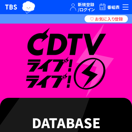
TBSグループキャラクター『ワクティ』
TBSテレビ｜ときめくときを。
番組表
DATABASE