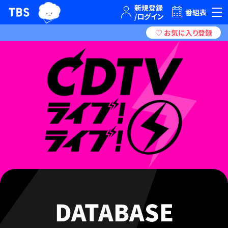
TBSグループキャラクター『ワクティ』
TBSテレビ｜ときめくときを。
番組表
DATABASE