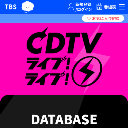
TBSグループキャラクター『ワクティ』
TBSテレビ｜ときめくときを。
番組表
DATABASE