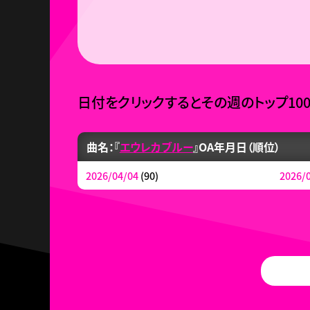
日付をクリックするとその週のトップ10
曲名：『
エウレカブルー
』
OA年月日（順位）
2026/04/04
(90)
2026/