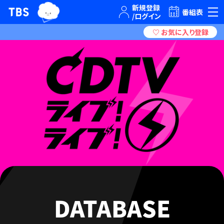
TBSグループキャラクター『ワクティ』
TBSテレビ｜ときめくときを。
番組表
DATABASE