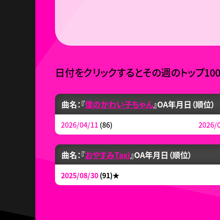
日付をクリックするとその週のトップ10
曲名：『
僕のかわい子ちゃん
』
OA年月日（順位）
2026/04/11
(86)
2026/
曲名：『
おやすみTaxi
』
OA年月日（順位）
2025/08/30
(91)
★