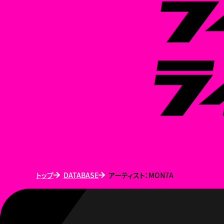
トップ
DATABASE
アーティスト：MON7A