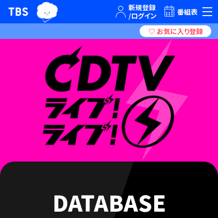
TBSグループキャラクター『ワクティ』
TBSテレビ｜ときめくときを。
番組表
DATABASE