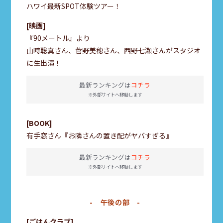
ハワイ最新SPOT体験ツアー！
映画
『90メートル』より
山時聡真さん、菅野美穂さん、西野七瀬さんがスタジオ
に生出演！
最新ランキングは
コチラ
※外部サイトへ移動します
BOOK
有手窓さん『お隣さんの置き配がヤバすぎる』
最新ランキングは
コチラ
※外部サイトへ移動します
- 午後の部 -
ごはんクラブ