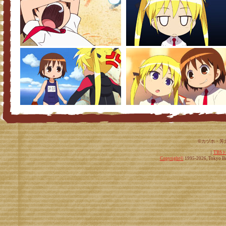
©カヅホ・芳
｜
TBS
Copyright
©
1995-2026, Tokyo Bro