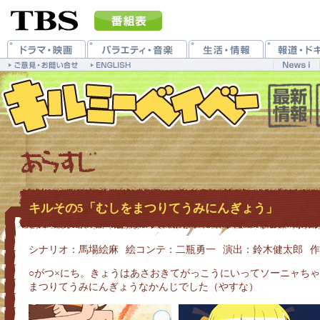
キルその5「むしをまつりてうみにんぎょう」
シナリオ：馬場絵麻
絵コンテ：二瓶勇一
演出：鈴木健太郎
作
○がつ×にち。きょうはあさおきてがっこうにいってソーニャち
まつりてうみにんぎょうなかんじでした（やすな）