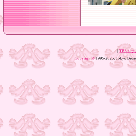
｜
TBSト
Copyright
©
1995-2026, Tokyo Broadc