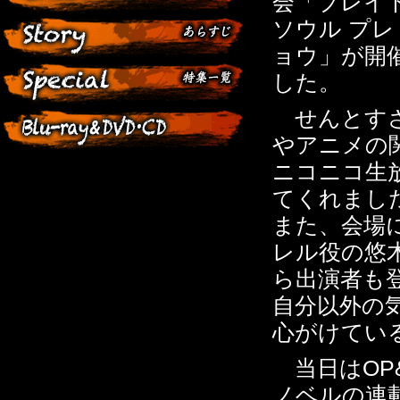
会「ブレイ
ソウル プ
ョウ」が開
した。
せんとすさ
やアニメの
ニコニコ生
てくれまし
また、会場
レル役の悠
ら出演者も
自分以外の
心がけてい
当日はOP
ノベルの連