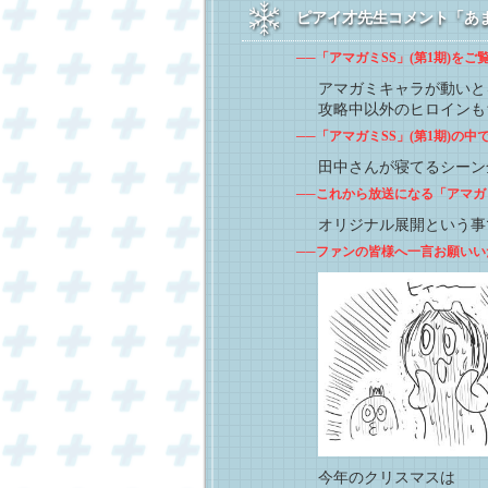
ピアイ才先生コメント「あま
──「アマガミSS」(第1期)を
アマガミキャラが動いと
攻略中以外のヒロインも
──「アマガミSS」(第1期)の
田中さんが寝てるシーン
──これから放送になる「アマガミS
オリジナル展開という事
──ファンの皆様へ一言お願いい
今年のクリスマスは