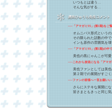
いつもとは違う…
そんな気がする…
虎向ひゅうら先生コメント 「ア
──「アマガミSS」(第1期)を
オムニバス形式というの
その限られた話数の中で
インも原作の雰囲気を壊
──「アマガミSS」(第1期)の
美也の黒にゃんこが可愛
──これから放送になる「アマガミS
美也ファンとしては美也
第２期での展開がすごく
──ファンの皆様へ一言お願いい
さらにステキな展開にな
皆さまともきっと同じ気