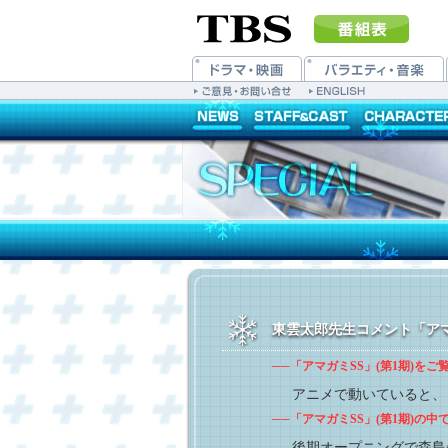
東雲太郎先生コメント「アマガミ 
──「アマガミSS」(第1期)を
アニメで動いていると、
──「アマガミSS」(第1期)の
後期オープニングで森島