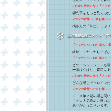
──これから放送になる「アマガミS
響先輩をもっと見てみた
──ファンの皆様へ一言お願いい
橘さんの「紳士」っぷり
上乃龍也先生コメント「アマガミ
──「アマガミSS」(第1期)を
終始、ニヤニヤしっぱな
──「アマガミSS」(第1期)の
どのイベントシーンも堪
一番はやはり、森島はる
──これから放送になる「アマガミS
どんな感じでヒロインた
──ファンの皆様へ一言お願いい
アニメ第２期の話を聞い
この大人気作品に微力な
ありがとうございます。