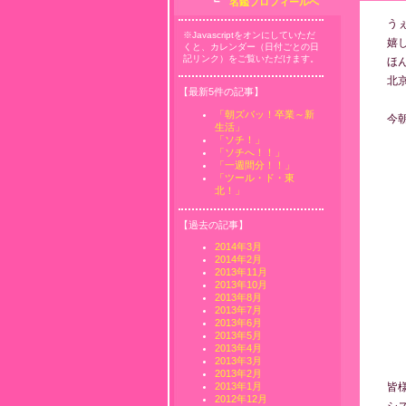
┗
名鑑プロフィールへ
う
※Javascriptをオンにしていただ
嬉
くと、カレンダー（日付ごとの日
記リンク）をご覧いただけます。
ほ
北
【最新5件の記事】
「朝ズバッ！卒業～新
今
生活」
「ソチ！」
「ソチへ！！」
「一週間分！！」
「ツール・ド・東
北！」
【過去の記事】
2014年3月
2014年2月
2013年11月
2013年10月
2013年8月
2013年7月
2013年6月
2013年5月
2013年4月
2013年3月
2013年2月
皆
2013年1月
2012年12月