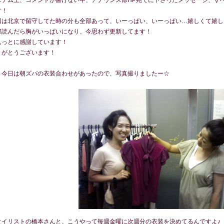
ステム上、コメントが書けない中、アナウンス部HP宛てに下さったメッセージ、す
す！
回は北京で留守してた時の分も全部あって、いーっぱい、いーっぱい…嬉しくて嬉し
部読んだら胸がいっぱいになり、今思わず更新してます！
んっとに感謝しています！
りがとうございます！
、今日は朝ズバの衣装合わせがあったので、写真撮りましたー☆
タイリストの橋本さんと、こうやって毎週金曜に次週分の衣装を決めてるんですよ♪