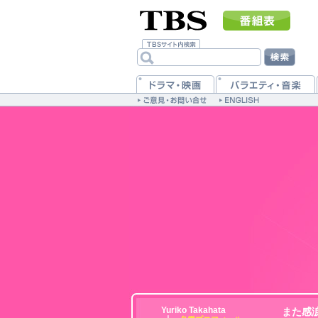
Yuriko Takahata
また感