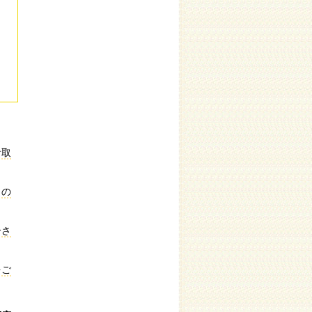
看取
もの
介さ
をご