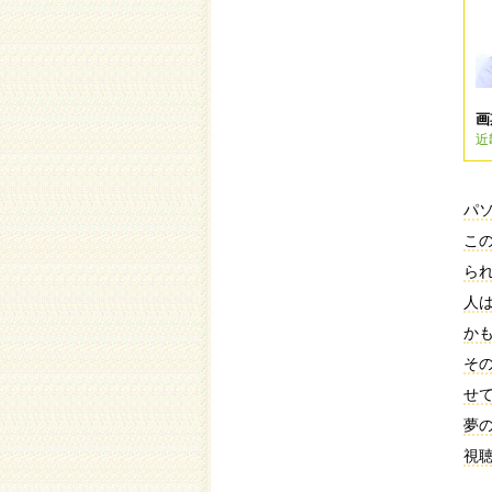
画
近
パ
こ
ら
人
か
そ
せ
夢
視