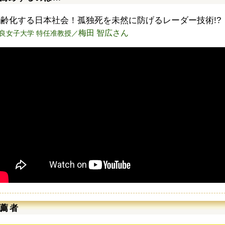
高齢化する日本社会！孤独死を未然に防げるレーダー技術!?
梅田 智広さん
良女子大学 特任准教授／
薦者