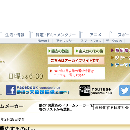
2015年4月以降の番組情報は
コチラをご覧ください
他の“お薦めのドリームメーカー”は
右のリストから選択。
14年2月19日更新
薦め
するのは…