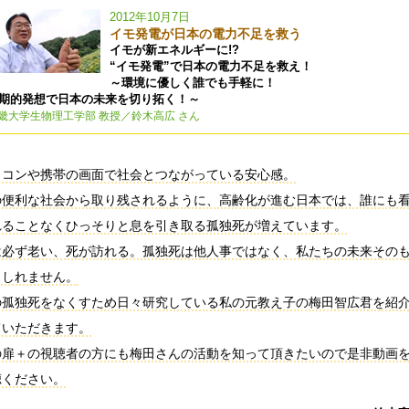
2012年10月7日
イモ発電が日本の電力不足を救う
イモが新エネルギーに!?
“イモ発電”で日本の電力不足を救え！
～環境に優しく誰でも手軽に！
期的発想で日本の未来を切り拓く！～
畿大学生物理工学部 教授／鈴木高広 さん
ソコンや携帯の画面で社会とつながっている安心感。
の便利な社会から取り残されるように、高齢化が進む日本では、誰にも
れることなくひっそりと息を引き取る孤独死が増えています。
は必ず老い、死が訪れる。孤独死は他人事ではなく、私たちの未来その
もしれません。
の孤独死をなくすため日々研究している私の元教え子の梅田智広君を紹
ていただきます。
の扉＋の視聴者の方にも梅田さんの活動を知って頂きたいので是非動画
聴ください。