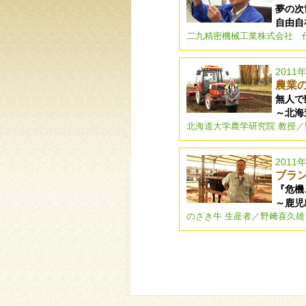
夢の次
自由自
二九精密機械工業株式会社 
2011
農業
無人で
～北海
北海道大学農学研究院 教授／
2011
ブラ
『危機
～鹿児
のざき牛 生産者／野﨑喜久雄