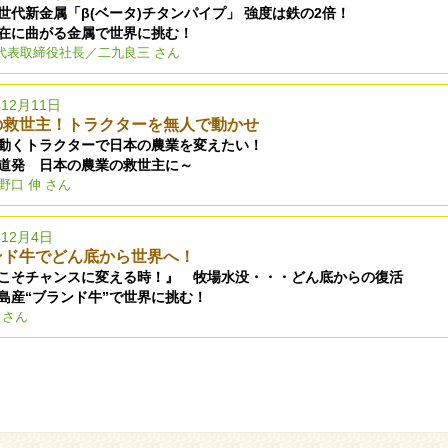
世代新金属「β(ベータ)チタンパイプ」 強度は鉄の2倍！
在に曲がる金属で世界に挑む！
代表取締役社長／二九良三 さん
年12月11日
の救世主！トラクターを無人で動かせ
動くトラクターで日本の農業を変えたい！
道発 日本の農業の救世主に～
野口 伸 さん
年12月4日
ンド牛でどん底から世界へ！
こそチャンスに変える時！』 牧場水没・・・どん底からの復活
島産“ブランド牛”で世界に挑む！
 さん