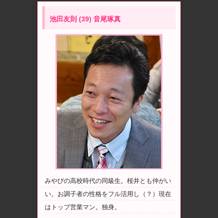
池田友則 (39) 音尾琢真
みやびの高校時代の同級生。桜井とも仲がい
い。お調子者の性格をフル活用し（？）現在
はトップ営業マン。独身。