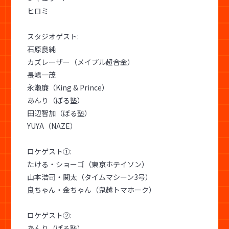
ヒロミ
スタジオゲスト:
石原良純
カズレーザー（メイプル超合金）
長嶋一茂
永瀬廉（King & Prince）
あんり（ぼる塾）
田辺智加（ぼる塾）
YUYA（NAZE）
ロケゲスト①:
たける・ショーゴ（東京ホテイソン）
山本浩司・関太（タイムマシーン3号）
良ちゃん・金ちゃん（鬼越トマホーク）
ロケゲスト②:
あんり（ぼる塾）