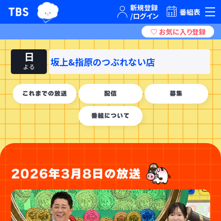
TBSグループキャラクター『ワクティ』
TBSテレビ｜ときめくときを。
番組表
日
坂上&指原のつぶれない店
よる
これまでの放送
配信
募集
番組について
2026年3月8日の放送