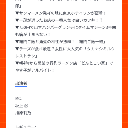
郎」
▼サンマーメン発祥の地に東京ホテイソンが密着！
▼一茂が通ったお店の一番人気は白いカツ丼！？
▼750円で出すハンバーグランチにタイムマシーン3号関
も箸が止まらない！
▼竈門ご飯と角煮の相性が抜群！「竈門ご飯一穀」
▼チーズが食べ放題？女性に大人気の「タカナシミルク
レストラン」
▼朝4時から営業の行列ラーメン店「どんとこい家」で
やす子がアルバイト！
出演者
MC:
坂上 忍
指原莉乃
レギュラー: