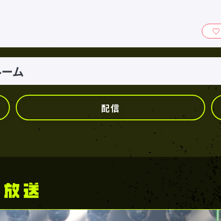
ィ』
ムルーム
配信
の放送