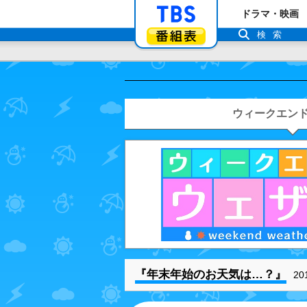
「TBSテレビ」ト
ドラマ・映画
番組表
検索
ウィークエン
年末年始のお天気は…？
2