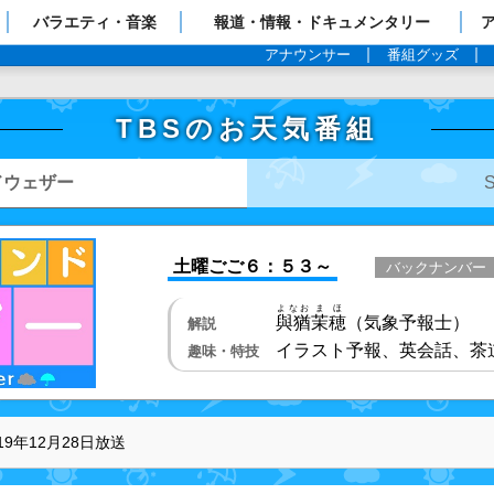
ップページ
バラエティ・音楽
報道・情報・ドキュメンタリー
アナウンサー
番組グッズ
TBSのお天気番組
ドウェザー
土曜ごご６：５３～
バックナンバー
よなお
まほ
與猶
茉穂
（気象予報士）
解説
イラスト予報、英会話、茶
趣味・特技
019年12月28日放送