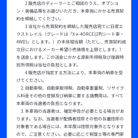
2 販売店のディーラーとご相談のうえ、オプショ
ン・装備品等をお選びいただき、本車両にかかる売買契
約を締結してください。
3 当社から売買契約を締結した販売店宛てに日産エ
クストレイル（グレードは「X e-4ORCE(2列シート車・
4WD)」とします。）の本体相当額（ただし、売買契約成
立日におけるメーカー希望小売価格を上限とします。）
を送金します。この送金にかかる源泉所得税及び復興特
別所得税は当社の負担とします。
4 販売店が指定する方法により、本車両の納車を受
けてください。
2. 自動車税、自動車取得税、自動車重量税、リサイク
ル料金その他の登録及び納車に要する諸費用は、すべて
本車両の当選者の負担となります。
3. 本車両の当選者は、確定申告が必要となる場合があ
ります。なお、当選者が配偶者控除その他の扶養控除の
対象者である場合には、本年度は控除対象外となります
ので、ご注意ください。必要に応じて税理士等の専門家