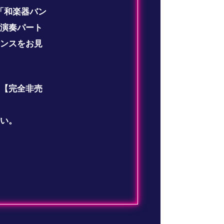
り「和楽器バン
演奏パート
ンスをお見
【完全非売
い。