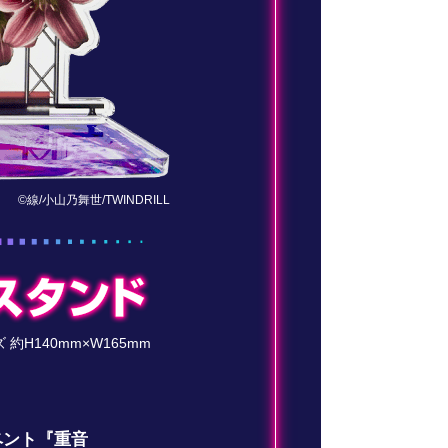
©線/小山乃舞世/TWINDRILL
約H140mm×W165mm
ベント『重音