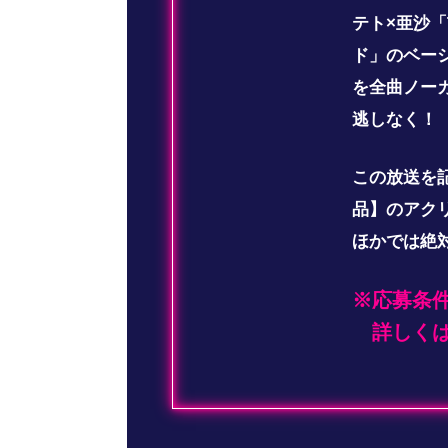
テト×亜沙「T
ド」のベー
を全曲ノー
逃しなく！
この放送を
品】のアク
ほかでは絶
※応募条
詳しく