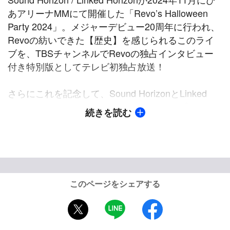
あアリーナMMにて開催した「Revo’s Halloween 
Party 2024」。メジャーデビュー20周年に行われ、
Revoの紡いできた【歴史】を感じられるこのライ
ブを、TBSチャンネルでRevoの独占インタビュー
付き特別版としてテレビ初独占放送！

さらにこれを記念して、Sound HorizonとLinked 
Horizonがこれまでリリースしてきたライブ・コン
続きを読む
サート映像を9月21日(日)に集中放送でお届けしま
す。

2014年までの映像作品で未収録だったライブ映像を
コレクションした「The Assorted Horizons」に始ま
り、Revoが全楽曲を担当した人気RPGの世界を音
このページをシェアする
楽でめぐる「ルクセンダルク紀行」、Sound 
Horizon の過去の地平線（物語）の否定・改竄を描
X
LINE
facebook
いた「9th Story Concert『Nein』～西洋骨董屋根裏
堂へようこそ～」、TVアニメ「進撃の巨人」の歴