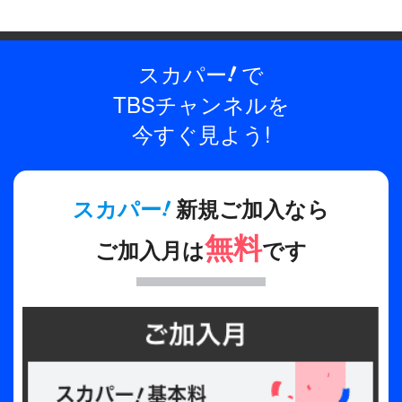
代主題歌などを披露した「『進撃の軌跡』総員集結 
凱旋公演」をラインアップ。

スカパー
で
!
“サンホラ”と”リンホラ”が盛りだくさんのスペシャ
TBSチャンネルを
ルな1日を、お祭り気分で一緒に楽しみましょう！
今すぐ見よう!
!
スカパー
新規ご加入なら
無料
ご加入月は
です