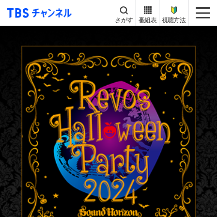
TBS チャンネル
me
さがす
番組表
視聴方法