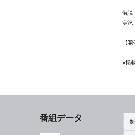
解説
実況
【開
※掲
番組データ
制