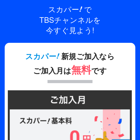
れていった。ツアー初披露のタイトル曲「Can't
制作年
スカパー
で
!
Stop」ではキレのあるシンクロダンスと華やかな火
2026年
TBSチャンネルを
花が東京ドームを彩り、日本オリジナル曲「Where
Do You Go?」では観客の歌声が重なり合い感動的
プロデューサー
今すぐ見よう!
な一体感が生まれる。中でも特に大きな歓声が沸き
イ・サンホ
起こったのは、バラードバージョンにアレンジされ
たデビュー曲「ある日、頭からツノが生えた
!
スカパー
新規ご加入なら
(CROWN) [Japanese Ver.]」のシーンである。モニ
無料
ターに映し出されたデビュー当時の初々しい映像か
ご加入月は
です
ら、最新曲「Beautiful Strangers [Japanese Ver.]」
へと繋がる粋な演出は、彼らの軌跡と歩みを象徴し
ており、感極まって涙を流すファンの姿も多く見受
けられた。
もう一つのハイライトであるソロステージでは、各
メンバーの個性と想いが存分に反映され、グループ
でのパフォーマンスとは異なる深い没入感を与えて