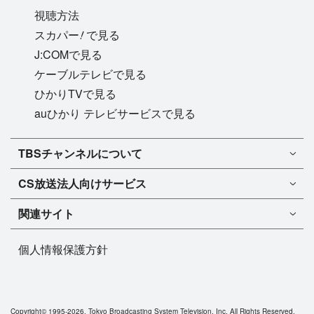
視聴方法
!
スカパー
で見る
J:COMで見る
ケーブルテレビで見る
ひかりTVで見る
auひかり テレビサービスで見る
TBSチャンネル1
TBSチャンネルについて
TBSチャンネル2
TBSチャンネルについて
CS放送
法人向けサービス
マンスリーガイド［PDF］
FAQ・よくあるご質問
法人向けサービスについて
TBSチャンネル1
ドラマ
関連サイト
インフォメーション
TBSチャンネル2
バラエティ
イチオシ!
TBSテレビ
今月放送
音楽
個人情報保護方針
プレゼント
BS-TBS
来月放送
演劇・舞台
ご意見・リクエスト
TBS NEWS
スポーツ
TBSラジオ
アニメ・特撮
Copyright©
1995-2026, Tokyo Broadcasting System Television, Inc. All Rights Reserved.