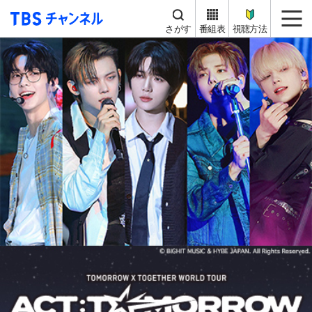
TBS チャンネル
me
さがす
番組表
視聴方法