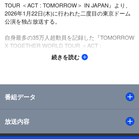
TOUR ＜ACT : TOMORROW＞ IN JAPAN』より、
2026年1月22日(木)に行われた二度目の東京ドーム
公演を独占放送する。
自身最多の35万人超動員を記録した『TOMORROW
X TOGETHER WORLD TOUR ＜ACT :
TOMORROW＞ IN JAPAN』トロッコで駆けつける
続きを読む
というドラマチックな演出で幕を開け、ファン一人
ひとりに心からの感謝と愛情を直接伝えるその姿に
は、彼らの大きな成長と揺るぎない決意が感じられ
る。
番組データ
「約束した明日に向かって一緒に進む」をテーマに
した今回の公演は、メンバー自身が「詰め合わせプ
レゼントのように全てを見せる」と語る通り、爽や
放送内容
出演
かなポップスからダークなロック、甘いラブソング
TOMORROW X TOGETHER
まで、ハイクオリティーなステージが次々と展開さ