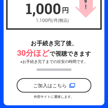
デビュー7周年を迎え、さらなる進化を遂げた
TOMORROW X TOGETHERと、彼らを支え続ける
MOAが共に創り上げた最高の舞台。感動で胸が締め
付けられるその景色を、彼らが目にしたあの景色
を、テレビの前の特等席でぜひ、お楽しみいただき
たい。
お手続き完了後、
【収録：2026年1月22日(木)東京ドーム】
30分ほど
で視聴できます
※お手続き完了までの目安の時間です。
■TOMORROW X TOGETHER サイネージ広告
＜期間＞2026年3月10日(火)～4月21日(火)
＜場所＞東京メトロ 千代田線「赤坂駅」3b出口 地
下1階
ご加入はこちら
※TBSの複数の番組を合わせ約15分のループ再生
外部サイトに遷移します。