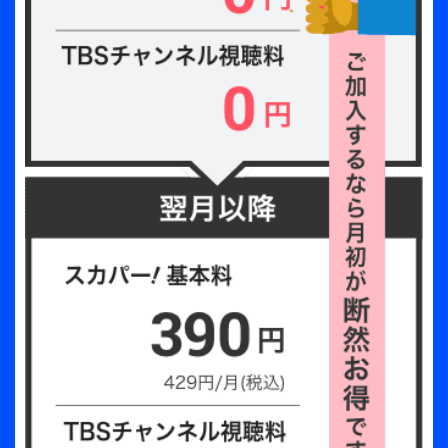
くれる。TAEHYUNは誠実な歌声で聴く者に希望を
届け、SOOBINは東京ドームにちなんで、野球少年
のようにバットをスイングしながら爽快なパフォー
マンスを披露。HUENINGKAIは情熱的なダンスで大
歓声を浴び、YEONJUNは圧倒的な表現力とカリス
マ性溢れるダンスでステージを掌握する。そして
BEOMGYUは、真心のこもった自作曲を優しく歌い
上げ、観客の視線を釘付けにした。終盤のMCで
は、メンバーが東京ドームへの熱い想いを語る。
「練習生時代からの夢だった東京ドーム公演を2回
も叶えることができ、一日一日過ぎるのが惜しいほ
ど大切に思います。どこにいてもみなさんの愛を感
じています」と感謝を伝え、前回の公演では足の負
傷で椅子に座っての参加となっていたBEOMGYUは
「東京ドーム・リベンジ成功！」と右手を掲げて喜
びを爆発させる。観る者全てに多幸感をもたらす感
動の瞬間であった。