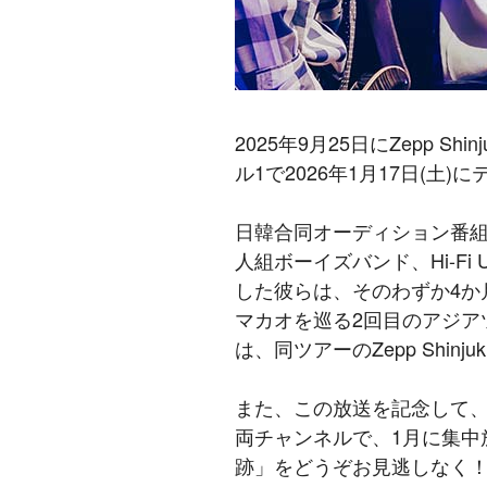
2025年9月25日にZepp Shinj
ル1で2026年1月17日(
日韓合同オーディション番組『TH
人組ボーイズバンド、Hi-Fi U
した彼らは、そのわずか4か月後
マカオを巡る2回目のアジアツアー「Hi
は、同ツアーのZepp Shi
また、この放送を記念して、これ
両チャンネルで、1月に集中放
跡」をどうぞお見逃しなく