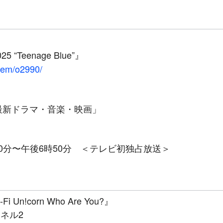
025 “Teenage Blue”』
item/o2990/
 最新ドラマ・音楽・映画」
4時30分〜午後6時50分 ＜テレビ初独占放送＞
i Un!corn Who Are You?』
ネル2