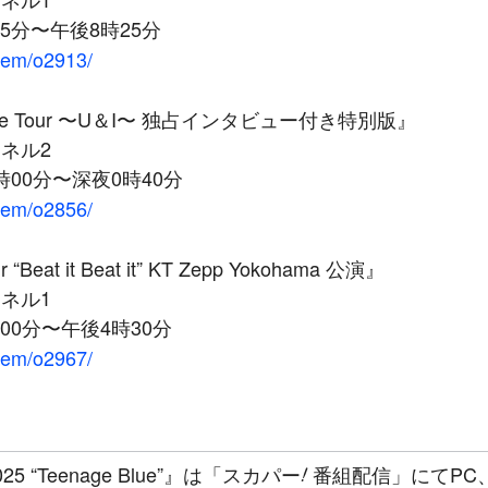
35分〜午後8時25分
item/o2913/
ivehouse Tour 〜U＆I〜 独占インタビュー付き特別版』
ネル2
時00分〜深夜0時40分
item/o2856/
ur “Beat it Beat it” KT Zepp Yokohama 公演』
ネル1
00分〜午後4時30分
item/o2967/
!
r 2025 “Teenage Blue”』は「スカパー
番組配信」にてPC