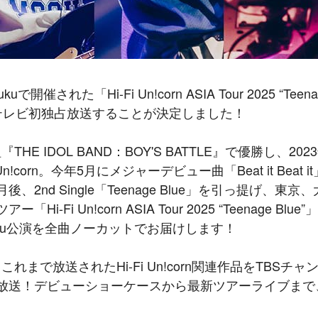
ukuで開催された「Hi-Fi Un!corn ASIA Tour 2025 “T
土)にテレビ初独占放送することが決定しました！
E IDOL BAND：BOY'S BATTLE』で優勝し、2
n!corn。今年5月にメジャーデビュー曲「Beat it Bea
、2nd Single「Teenage Blue」を引っ提げ、
-Fi Un!corn ASIA Tour 2025 “Teenage B
njuku公演を全曲ノーカットでお届けします！
まで放送されたHi-Fi Un!corn関連作品をTBSチャ
送！デビューショーケースから最新ツアーライブまで、Hi-F
！