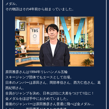
メダル。
その物語はその4年前から始まっていました。
原田雅彦さんは1994年リレハンメル五輪
スキージャンプ団体でもエースとして出場。
日本のメンバーは原田さん、岡部孝信さん、西方仁也さん、葛
西紀明さん。
全員がジャンプを決め、日本は2位に大差をつけて1位に！
金メダルをほぼ手中におさめていました。
最後のジャンパーは原田雅彦さん普通に飛べば金メダル…
しかし、、、原田選手がまさかの大失速。