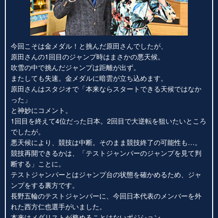
今回こそは金メダル！と挑んだ原田さんでしたが、
原田さんの1回目のジャンプ時はまさかの悪天候。
吹雪の中で挑んだジャンプは距離が出ず。
またしても失速。金メダルに暗雲が立ち込めます。
原田さんはスタジオで「本来ならスタートできる天候ではなか
った」
と神妙にコメント。
1回目を終えて4位だった日本。2回目で大逆転を狙いたいところ
でしたが。
悪天候により、競技は中断。そのまま競技終了の可能性も…。
競技再開できるかは、「テストジャンパーのジャンプを見て判
断する」ことに。
テストジャンパーとはジャンプ台の状態を確かめるため、ジャ
ンプをする裏方です。
長野五輪のテストジャンパーに、今回日本代表のメンバーを外
れた西方仁也選手がいました。
本来はメダリストが務めることはないポジション。