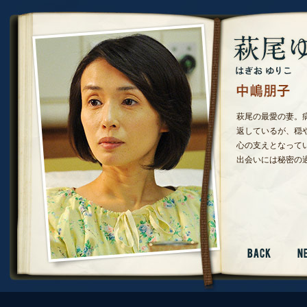
萩尾の最愛の妻。
返しているが、穏
心の支えとなって
出会いには秘密の