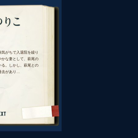
病気がちで入退院を繰り
やかな妻として、萩尾の
いる。しかし、萩尾との
過去があり…