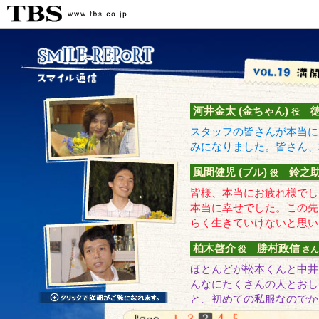
河井金太 (金ちゃん)
徳
役
スタッフの皆さんが本当に
みになりました。皆さん、
風間健児 (ブル)
鈴之
役
皆様、本当にお疲れ様でし
本当に幸せでした。この先
らく生きていけないと思い
柏木啓介
勝村政信
役
さん
ほとんどが松本くんと中井
んなにたくさんの人とおし
と、初めての私服なのでか
した。
(
→
)