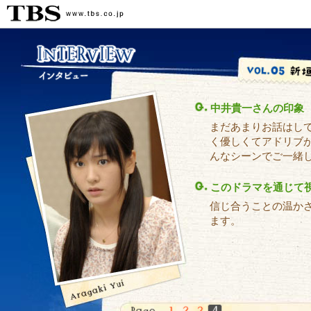
中井貴一さんの印象
まだあまりお話はし
く優しくてアドリブ
んなシーンでご一緒
このドラマを通じて
信じ合うことの温か
ます。