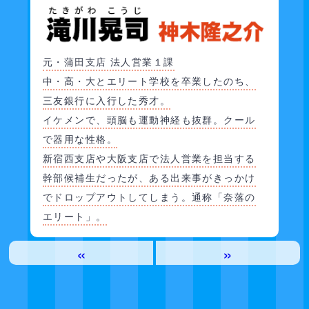
元・蒲田支店 法人営業１課
中・高・大とエリート学校を卒業したのち、
三友銀行に入行した秀才。
イケメンで、頭脳も運動神経も抜群。クール
で器用な性格。
新宿西支店や大阪支店で法人営業を担当する
幹部候補生だったが、ある出来事がきっかけ
でドロップアウトしてしまう。通称「奈落の
エリート」。
«
»