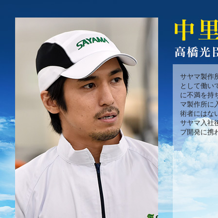
サヤマ製作
として働い
に不満を持
マ製作所に
術者にはな
サヤマ入社
ブ開発に携