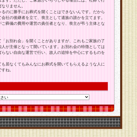
れます。ただし、ご家族がいらっしゃる場合には、社葬で行
ばなりません。
ゃるのに勝手にお葬式を開くことはできないんです。だから
て会社の後継者を立て、喪主として遺族の誰かを立てます。
がご葬儀の費用や運営の責任者となり、喪主が弔う主体とな
て「お別れ会」を開くことがありますが、これもご家族の了
知人が主催となって開いています。お別れ会の特徴としては
ばらない自由な運営で行い、故人の追悼を中心にするものを
ても居なくてもみんなにお葬式を開いてもらえるような人に
ですね。