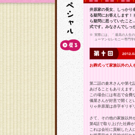
井原家の長女、しっかり
る疑問にお答えします！
ら疑問に思っていたこと…
式です。みなさんでしっ
※
実際には、「 最高の人生の
ューマンセレモニー専門学
お葬式って家族以外の人
第二話の倉木さんや第七
あげることもありえます
この場合には有志で会費
儀屋さんが好意で開くと
りゃ井原屋は赤字ギリギ
さて、その他の家族以外
第4話で取り上げた社葬
これは会社に貢献した人