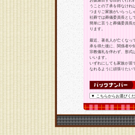
お披露目する目的で行わ
うことの了承を得なけれ
つまりご家族がいらっし
社葬では葬儀委員長とし
簡単に言うと葬儀委員長
ります。
最近、著名人が亡くなっ
承を得た後に、関係者や
宗教儀礼を伴わず、形式
いいます。
いずれにしても家族が居
なれるように頑張りたい