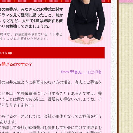
者の晴香が、みなさんのお葬式に関す
ドラマを見て疑問に思ったこと、前か
 などなど。人生で1度は経験する儀
かりお勉強してきましょうね♪
終り方 」 葬儀監修をされている 『 日本ヒ
校 』 の方にお答えいただきます。
も開けるのですか？
from
55さん
… ほか3名
話の白井先生ように身寄りのない方の場合、有志でご葬儀を
。
などを出して葬儀費用にしたりすることもあるんですよ。葬
いうことは商売である以上、普通あり得ないでしょうね。そ
リになりますよね…。
があげるケースとしては、会社が主体となってご葬儀を行う
があります。
に感謝して会社が葬儀費用を負担して社会に向けて後継者を