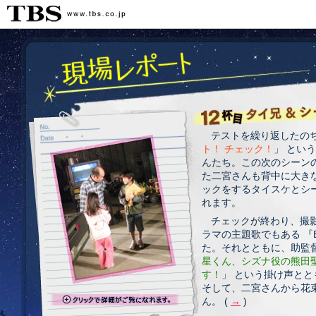
テストを繰り返したの
ト！ チェック！
」 とい
んたち。この次のシーン
た二宮さんも背中に大き
ックをするタイスケとシ
れます。
チェックが終わり、撮
ラマの主題歌でもある 『Bea
た。それとともに、助監
星くん、シズナ役の熊田
す！
」 という掛け声と
そして、二宮さんから花
ん。 (
→
)