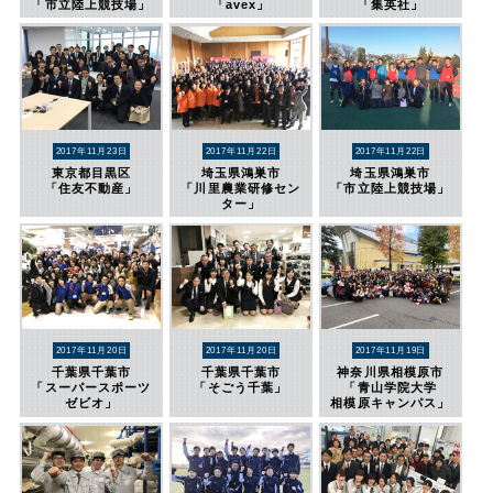
「市立陸上競技場」
「avex」
「集英社」
2017年11月23日
2017年11月22日
2017年11月22日
東京都目黒区
埼玉県鴻巣市
埼玉県鴻巣市
「住友不動産」
「川里農業研修セン
「市立陸上競技場」
ター」
2017年11月20日
2017年11月20日
2017年11月19日
千葉県千葉市
千葉県千葉市
神奈川県相模原市
「スーパースポーツ
「そごう千葉」
「青山学院大学
ゼビオ」
相模原キャンパス」