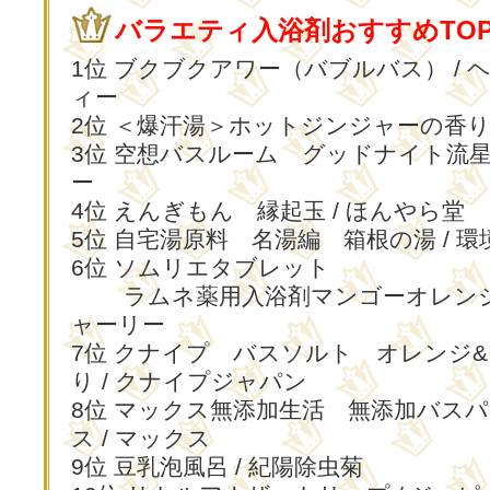
バラエティ入浴剤おすすめTOP
1位 ブクブクアワー（バブルバス） / 
ィー
2位 ＜爆汗湯＞ホットジンジャーの香り 
3位 空想バスルーム グッドナイト流星群
ー
4位 えんぎもん 縁起玉 / ほんやら堂
5位 自宅湯原料 名湯編 箱根の湯 / 環
6位 ソムリエタブレット
ラムネ薬用入浴剤マンゴーオレンジの
ャーリー
7位 クナイプ バスソルト オレンジ
り / クナイプジャパン
8位 マックス無添加生活 無添加バスパ
ス / マックス
9位 豆乳泡風呂 / 紀陽除虫菊