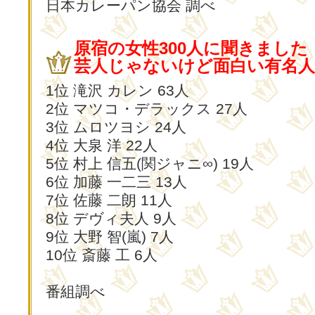
日本カレーパン協会 調べ
原宿の女性300人に聞きました
芸人じゃないけど面白い有名人T
1位 滝沢 カレン 63人
2位 マツコ・デラックス 27人
3位 ムロツヨシ 24人
4位 大泉 洋 22人
5位 村上 信五(関ジャニ∞) 19人
6位 加藤 一二三 13人
7位 佐藤 二朗 11人
8位 デヴィ夫人 9人
9位 大野 智(嵐) 7人
10位 斎藤 工 6人
番組調べ