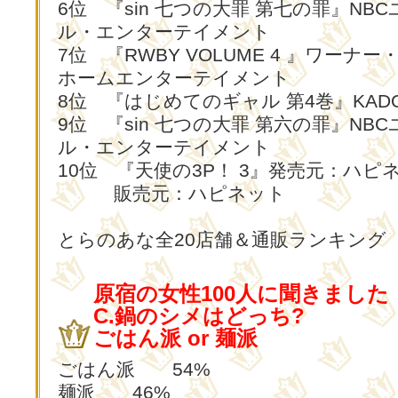
6位 『sin 七つの大罪 第七の罪』NB
ル・エンターテイメント
7位 『RWBY VOLUME 4 』ワーナ
ホームエンターテイメント
8位 『はじめてのギャル 第4巻』KADO
9位 『sin 七つの大罪 第六の罪』NB
ル・エンターテイメント
10位 『天使の3P！ 3』発売元：ハピ
販売元：ハピネット
とらのあな全20店舗＆通販ランキング
原宿の女性100人に聞きました
C.鍋のシメはどっち?
ごはん派 or 麺派
ごはん派 54%
麺派 46%