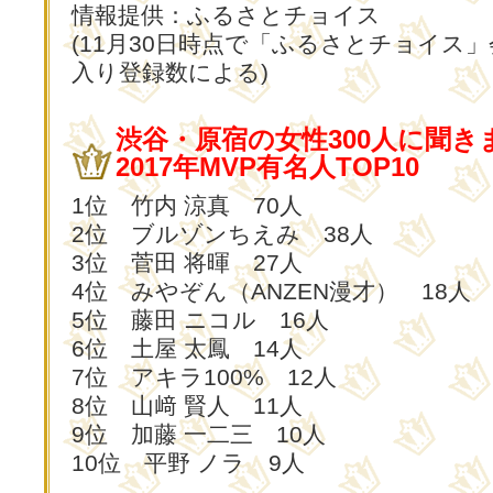
情報提供：ふるさとチョイス
(11月30日時点で「ふるさとチョイス
入り登録数による)
渋谷・原宿の女性300人に聞き
2017年MVP有名人TOP10
1位 竹内 涼真 70人
2位 ブルゾンちえみ 38人
3位 菅田 将暉 27人
4位 みやぞん（ANZEN漫才） 18人
5位 藤田 ニコル 16人
6位 土屋 太鳳 14人
7位 アキラ100% 12人
8位 山﨑 賢人 11人
9位 加藤 一二三 10人
10位 平野 ノラ 9人